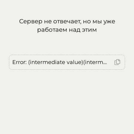
Сервер не отвечает, но мы уже
работаем над этим
Error: (intermediate value)(intermediate value)(intermediate value).replaceAll is not a function