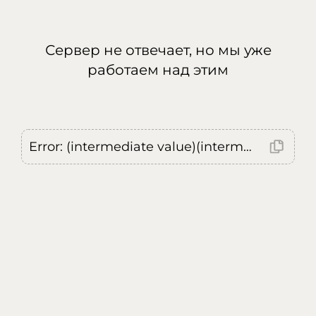
Сервер не отвечает, но мы уже
работаем над этим
Error: (intermediate value)(intermediate value)(intermediate value).replaceAll is not a function