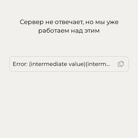
Сервер не отвечает, но мы уже
работаем над этим
Error: (intermediate value)(intermediate value)(intermediate value).replaceAll is not a function