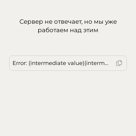
Сервер не отвечает, но мы уже
работаем над этим
Error: (intermediate value)(intermediate value)(intermediate value).replaceAll is not a function